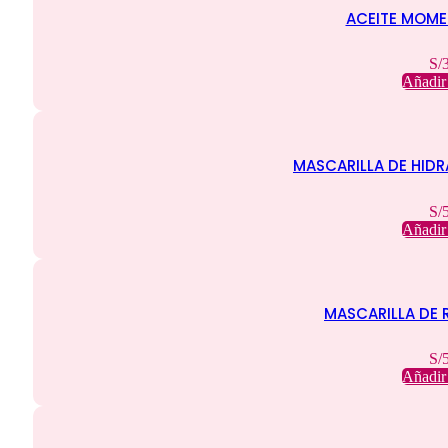
ACEITE MOME
S/
Añadir 
MASCARILLA DE HID
S/
Añadir 
MASCARILLA DE
S/
Añadir 