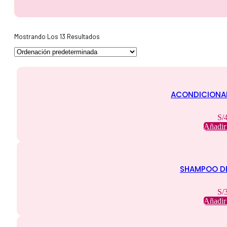
Mostrando Los 13 Resultados
ACONDICIONA
S/
Añadir 
SHAMPOO DE
S/
Añadir 