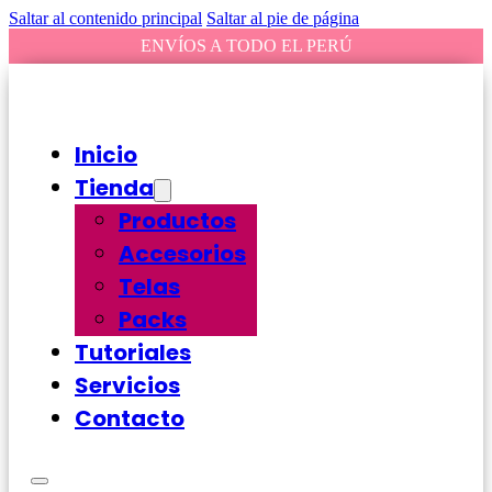
Saltar al contenido principal
Saltar al pie de página
ENVÍOS A TODO EL PERÚ
Inicio
Tienda
Productos
Accesorios
Telas
Packs
Tutoriales
Servicios
Contacto