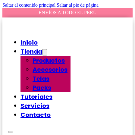
Saltar al contenido principal
Saltar al pie de página
ENVÍOS A TODO EL PERÚ
Inicio
Tienda
Productos
Accesorios
Telas
Packs
Tutoriales
Servicios
Contacto