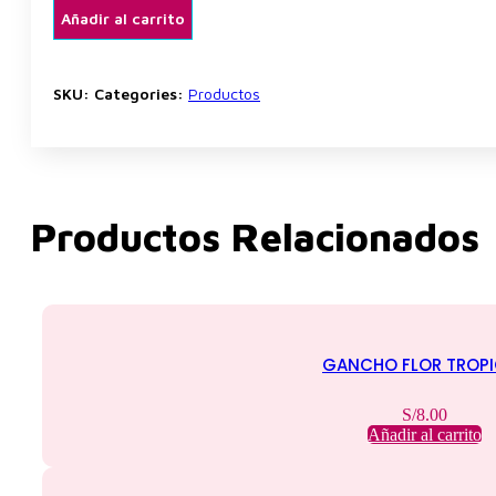
Hierba
Añadir al carrito
Luisa
cantidad
SKU:
Categories:
Productos
Productos Relacionados
GANCHO FLOR TROPI
S/
8.00
Añadir al carrito