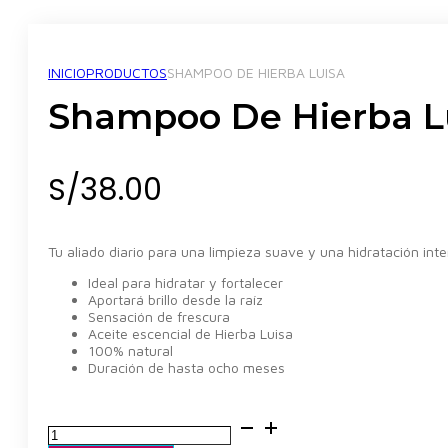
INICIO
PRODUCTOS
SHAMPOO DE HIERBA LUISA
Shampoo De Hierba L
S/
38.00
Tu aliado diario para una limpieza suave y una hidratación inte
Ideal para hidratar y fortalecer
Aportará brillo desde la raíz
Sensación de frescura
Aceite escencial de Hierba Luisa
100% natural
Duración de hasta ocho meses
Shampoo
de