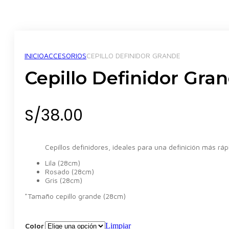
INICIO
ACCESORIOS
CEPILLO DEFINIDOR GRANDE
Cepillo Definidor Gra
S/
38.00
Cepillos definidores, ideales para una definición más ráp
Lila (28cm)
Rosado (28cm)
Gris (28cm)
*Tamaño cepillo grande (28cm)
Color
Limpiar