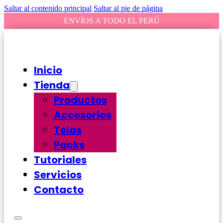
Saltar al contenido principal
Saltar al pie de página
ENVÍOS A TODO EL PERÚ
Inicio
Tienda
Productos
Accesorios
Telas
Packs
Tutoriales
Servicios
Contacto